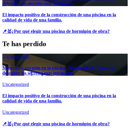
descubre los secretos más intrigantes
El impacto positivo de la construcción de una piscina en la
calidad de vida de una familia.
📌🥇¿Por qué elegir una piscina de hormigón de obra?
Te has perdido
Uncategorized
Misterios y encanto en la piscina climatizada de Talavera:
descubre los secretos más intrigantes
Uncategorized
El impacto positivo de la construcción de una piscina en la
calidad de vida de una familia.
Uncategorized
📌🥇¿Por qué elegir una piscina de hormigón de obra?