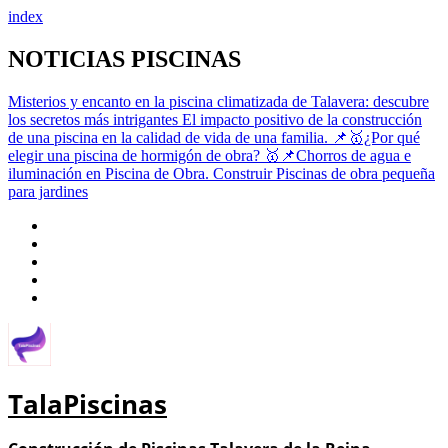
index
Saltar
NOTICIAS PISCINAS
al
contenido
Misterios y encanto en la piscina climatizada de Talavera: descubre
los secretos más intrigantes
El impacto positivo de la construcción
de una piscina en la calidad de vida de una familia.
📌🥇¿Por qué
elegir una piscina de hormigón de obra?
🥇📌Chorros de agua e
iluminación en Piscina de Obra.
Construir Piscinas de obra pequeña
para jardines
TalaPiscinas