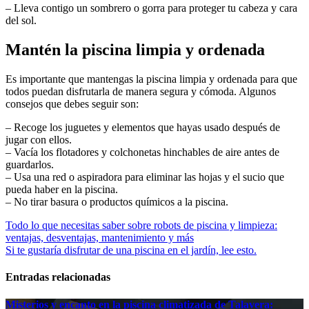
– Lleva contigo un sombrero o gorra para proteger tu cabeza y cara
del sol.
Mantén la piscina limpia y ordenada
Es importante que mantengas la piscina limpia y ordenada para que
todos puedan disfrutarla de manera segura y cómoda. Algunos
consejos que debes seguir son:
– Recoge los juguetes y elementos que hayas usado después de
jugar con ellos.
– Vacía los flotadores y colchonetas hinchables de aire antes de
guardarlos.
– Usa una red o aspiradora para eliminar las hojas y el sucio que
pueda haber en la piscina.
– No tirar basura o productos químicos a la piscina.
Navegación
Todo lo que necesitas saber sobre robots de piscina y limpieza:
ventajas, desventajas, mantenimiento y más
de
Si te gustaría disfrutar de una piscina en el jardín, lee esto.
entradas
Entradas relacionadas
Misterios y encanto en la piscina climatizada de Talavera: