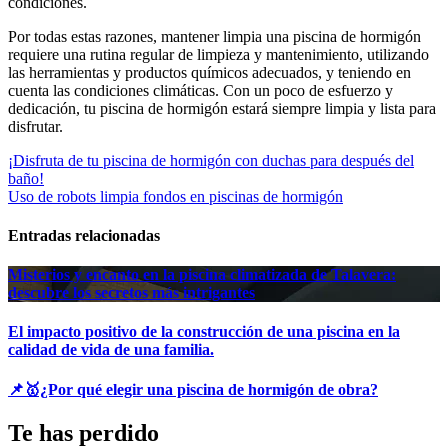
condiciones.
Por todas estas razones, mantener limpia una piscina de hormigón
requiere una rutina regular de limpieza y mantenimiento, utilizando
las herramientas y productos químicos adecuados, y teniendo en
cuenta las condiciones climáticas. Con un poco de esfuerzo y
dedicación, tu piscina de hormigón estará siempre limpia y lista para
disfrutar.
Navegación
¡Disfruta de tu piscina de hormigón con duchas para después del
baño!
de
Uso de robots limpia fondos en piscinas de hormigón
entradas
Entradas relacionadas
Misterios y encanto en la piscina climatizada de Talavera:
descubre los secretos más intrigantes
El impacto positivo de la construcción de una piscina en la
calidad de vida de una familia.
📌🥇¿Por qué elegir una piscina de hormigón de obra?
Te has perdido