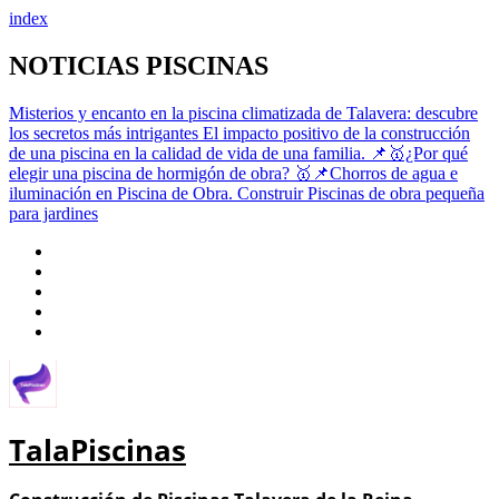
index
Saltar
NOTICIAS PISCINAS
al
contenido
Misterios y encanto en la piscina climatizada de Talavera: descubre
los secretos más intrigantes
El impacto positivo de la construcción
de una piscina en la calidad de vida de una familia.
📌🥇¿Por qué
elegir una piscina de hormigón de obra?
🥇📌Chorros de agua e
iluminación en Piscina de Obra.
Construir Piscinas de obra pequeña
para jardines
TalaPiscinas