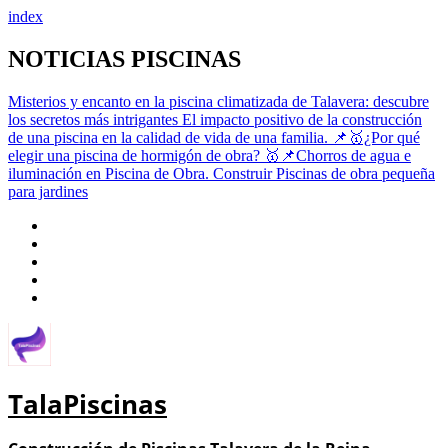
index
Saltar
NOTICIAS PISCINAS
al
contenido
Misterios y encanto en la piscina climatizada de Talavera: descubre
los secretos más intrigantes
El impacto positivo de la construcción
de una piscina en la calidad de vida de una familia.
📌🥇¿Por qué
elegir una piscina de hormigón de obra?
🥇📌Chorros de agua e
iluminación en Piscina de Obra.
Construir Piscinas de obra pequeña
para jardines
TalaPiscinas