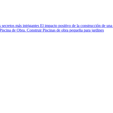
s secretos más intrigantes
El impacto positivo de la construcción de una 
Piscina de Obra.
Construir Piscinas de obra pequeña para jardines