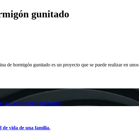
ormigón gunitado
cina de hormigón gunitado es un proyecto que se puede realizar en un
e los secretos más intrigantes
d de vida de una familia.