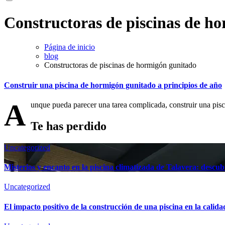
Constructoras de piscinas de h
Página de inicio
blog
Constructoras de piscinas de hormigón gunitado
Construir una piscina de hormigón gunitado a principios de año
A
unque pueda parecer una tarea complicada, construir una pis
Te has perdido
Uncategorized
Misterios y encanto en la piscina climatizada de Talavera: descubr
Uncategorized
El impacto positivo de la construcción de una piscina en la calida