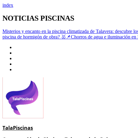
index
Saltar
NOTICIAS PISCINAS
al
contenido
Misterios y encanto en la piscina climatizada de Talavera: descubre lo
piscina de hormigón de obra?
🥇📌Chorros de agua e iluminación en 
TalaPiscinas