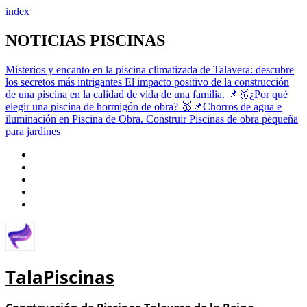
index
Saltar
NOTICIAS PISCINAS
al
contenido
Misterios y encanto en la piscina climatizada de Talavera: descubre
los secretos más intrigantes
El impacto positivo de la construcción
de una piscina en la calidad de vida de una familia.
📌🥇¿Por qué
elegir una piscina de hormigón de obra?
🥇📌Chorros de agua e
iluminación en Piscina de Obra.
Construir Piscinas de obra pequeña
para jardines
TalaPiscinas