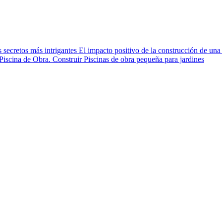
s secretos más intrigantes
El impacto positivo de la construcción de una 
Piscina de Obra.
Construir Piscinas de obra pequeña para jardines