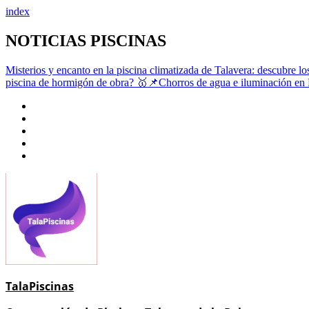
index
Saltar
NOTICIAS PISCINAS
al
contenido
Misterios y encanto en la piscina climatizada de Talavera: descubre lo
piscina de hormigón de obra?
🥇📌Chorros de agua e iluminación en 
TalaPiscinas