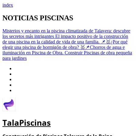
index
Saltar
NOTICIAS PISCINAS
al
contenido
Misterios y encanto en la piscina climatizada de Talavera: descubre
los secretos más intrigantes
El impacto positivo de la construcción
de una piscina en la calidad de vida de una familia.
📌🥇¿Por qué
elegir una piscina de hormigón de obra?
🥇📌Chorros de agua e
iluminación en Piscina de Obra.
Construir Piscinas de obra pequeña
para jardines
TalaPiscinas