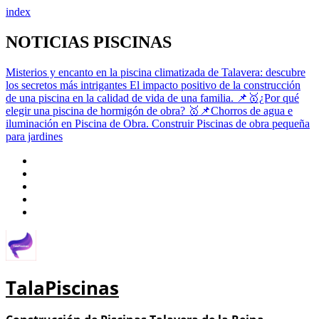
index
Saltar
NOTICIAS PISCINAS
al
contenido
Misterios y encanto en la piscina climatizada de Talavera: descubre
los secretos más intrigantes
El impacto positivo de la construcción
de una piscina en la calidad de vida de una familia.
📌🥇¿Por qué
elegir una piscina de hormigón de obra?
🥇📌Chorros de agua e
iluminación en Piscina de Obra.
Construir Piscinas de obra pequeña
para jardines
TalaPiscinas