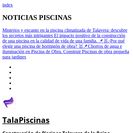
index
Saltar
NOTICIAS PISCINAS
al
contenido
Misterios y encanto en la piscina climatizada de Talavera: descubre
los secretos más intrigantes
El impacto positivo de la construcción
de una piscina en la calidad de vida de una familia.
📌🥇¿Por qué
elegir una piscina de hormigón de obra?
🥇📌Chorros de agua e
iluminación en Piscina de Obra.
Construir Piscinas de obra pequeña
para jardines
TalaPiscinas