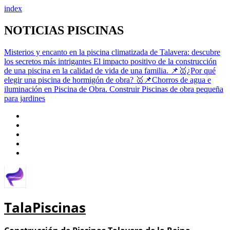
index
Saltar
NOTICIAS PISCINAS
al
contenido
Misterios y encanto en la piscina climatizada de Talavera: descubre
los secretos más intrigantes
El impacto positivo de la construcción
de una piscina en la calidad de vida de una familia.
📌🥇¿Por qué
elegir una piscina de hormigón de obra?
🥇📌Chorros de agua e
iluminación en Piscina de Obra.
Construir Piscinas de obra pequeña
para jardines
TalaPiscinas