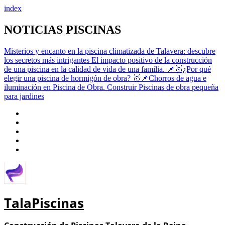
index
Saltar
NOTICIAS PISCINAS
al
contenido
Misterios y encanto en la piscina climatizada de Talavera: descubre
los secretos más intrigantes
El impacto positivo de la construcción
de una piscina en la calidad de vida de una familia.
📌🥇¿Por qué
elegir una piscina de hormigón de obra?
🥇📌Chorros de agua e
iluminación en Piscina de Obra.
Construir Piscinas de obra pequeña
para jardines
TalaPiscinas