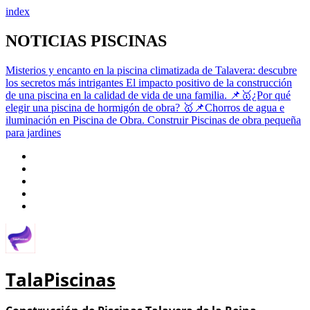
index
Saltar
NOTICIAS PISCINAS
al
contenido
Misterios y encanto en la piscina climatizada de Talavera: descubre
los secretos más intrigantes
El impacto positivo de la construcción
de una piscina en la calidad de vida de una familia.
📌🥇¿Por qué
elegir una piscina de hormigón de obra?
🥇📌Chorros de agua e
iluminación en Piscina de Obra.
Construir Piscinas de obra pequeña
para jardines
TalaPiscinas