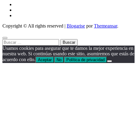
Copyright © All rights reserved
|
Blogarise
por
Themeansar
.
Buscar:
Usamos cookies para asegurar que te damos la mejor experiencia en
nuestra web. Si continúas usando este sitio, asumiremos que estás de
acuerdo con ello.
Aceptar
No
Política de privacidad